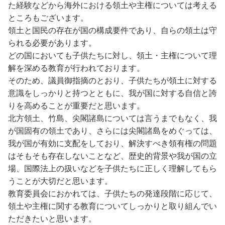
た経験などから海外における領土や主権については考える
ところもございます。
領土と国民の存在が国の構成要件であり、自らの領土は守
られる必要があります。
どの国においても子供たちに対し、領土・主権について理
解を深める教育が行われております。
そのため、議員御指摘のとおり、子供たちが領土に対する
意識をしっかりと持つとともに、我が国に対する自信と誇
りを高めることが重要だと思います。
北方領土、竹島、尖閣諸島については言うまでもなく、我
が国固有の領土であり、さらには尖閣諸島をめぐっては、
我が国が有効に支配をしており、解決すべき領有権の問題
はそもそも存在しないことなど、歴史的背景や我が国の立
場、国際法上の扱いなどを子供たちに正しく理解してもら
うことが大切だと思います。
教育委員会におかれては、子供たちの発達段階に応じて、
領土や主権に関する教育についてしっかりと取り組んでい
ただきたいと思います。