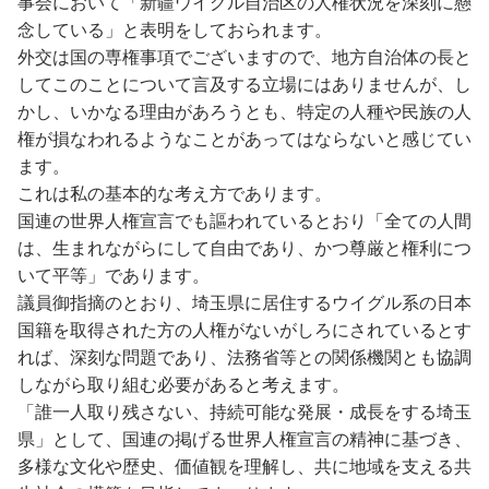
事会において「新疆ウイグル自治区の人権状況を深刻に懸
念している」と表明をしておられます。
外交は国の専権事項でございますので、地方自治体の長と
してこのことについて言及する立場にはありませんが、し
かし、いかなる理由があろうとも、特定の人種や民族の人
権が損なわれるようなことがあってはならないと感じてい
ます。
これは私の基本的な考え方であります。
国連の世界人権宣言でも謳われているとおり「全ての人間
は、生まれながらにして自由であり、かつ尊厳と権利につ
いて平等」であります。
議員御指摘のとおり、埼玉県に居住するウイグル系の日本
国籍を取得された方の人権がないがしろにされているとす
れば、深刻な問題であり、法務省等との関係機関とも協調
しながら取り組む必要があると考えます。
「誰一人取り残さない、持続可能な発展・成長をする埼玉
県」として、国連の掲げる世界人権宣言の精神に基づき、
多様な文化や歴史、価値観を理解し、共に地域を支える共