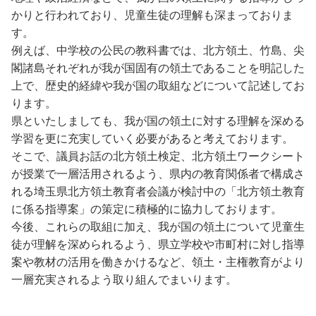
かりと行われており、児童生徒の理解も深まっておりま
す。
例えば、中学校の公民の教科書では、北方領土、竹島、尖
閣諸島それぞれが我が国固有の領土であることを明記した
上で、歴史的経緯や我が国の取組などについて記述してお
ります。
県といたしましても、我が国の領土に対する理解を深める
学習を更に充実していく必要があると考えております。
そこで、議員お話の北方領土検定、北方領土ワークシート
が授業で一層活用されるよう、県内の教育関係者で構成さ
れる埼玉県北方領土教育者会議が検討中の「北方領土教育
に係る指導案」の策定に積極的に協力しております。
今後、これらの取組に加え、我が国の領土について児童生
徒が理解を深められるよう、県立学校や市町村に対し指導
案や教材の活用を働きかけるなど、領土・主権教育がより
一層充実されるよう取り組んでまいります。