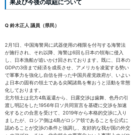
果及び今後の取組について
Q 鈴木正人 議員（県民）
2月1日、中国海警局に武器使用の権限を付与する海警法
が施行され、それ以降、海警は6回も日本の領海に侵入
し、日本漁船が追いかけ回されております。既に、日本の
GDPの3倍まで経済を成長させ、アメリカを凌駕する勢い
で軍事力を強化し自信を持った中国共産党政府が、いよい
よ日本の固有の領土である尖閣諸島を奪おうと活動を常態
化しております。
北方領土は北方4島返還から、日露交渉は歯舞、色丹の引
渡し明記をした1956年日ソ共同宣言を基礎に交渉を加速
化するとの合意を受けて、2019年から本格的交渉に入り
ましたが、ロシア側は4島がロシア領であることを公式に
認めることが交渉の条件と強調し、友好的な我が国の外交