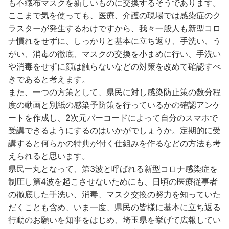
も不織布マスクを新しいものに交換するそうであります。
ここまで気を使っても、医療、介護の現場では感染症のク
ラスターが発生するわけですから、我々一般人も新型コロ
ナ慣れをせずに、しっかりと基本に立ち返り、手洗い、う
がい、消毒の徹底、マスクの交換を小まめに行い、手洗い
や消毒をせずに顔は触らないなどの対策を改めて確認すべ
きであると考えます。
また、一つの方策として、県民に対し感染防止策の数分程
度の動画と別紙の感染予防策を行っているかの確認アンケ
ートを作成し、2次元バーコードによって自分のスマホで
受講できるようにするのはいかがでしょうか。定期的に受
講すると何らかの特典が付く仕組みを作るなどの方法も考
えられると思います。
県民一丸となって、第3波と呼ばれる新型コロナ感染症を
制圧し第4波を起こさせないためにも、日頃の医療従事者
の徹底した手洗い、消毒、マスク交換の努力を知っていた
だくことも含め、いま一度、県民の皆様に基本に立ち返る
行動のお願いを知事をはじめ、埼玉県を挙げて広報してい