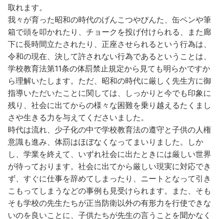
取れます。
我々が育った昭和の時代のげんこつやびんた、缶ペンや筆
箱で頭を叩かれたり、チョークを投げ付けられる、また廊
下に長時間立たされたり、正座させられるという行為は、
令和の現在、決して許されない行為であるということは、
学校教育法第11条の体罰禁止規定から見ても明らかですか
ら理解いたします。ただ、昭和の時代に厳しく先生方に御
指導いただいたことに関しては、しっかりと今でも印象に
残り、社会に出てからの様々な困難を乗り越えるたくまし
さや生きる力を与えてくださいました。
時代は流れ、少子化の中で学校教育法の遵守と子供の人権
意識も進み、体罰はほぼなくなってまいりました。しか
し、学業を終えて、いずれ社会に出たときには厳しい世界
が待っております。社会に出てから厳しい現実に対応でき
ず、すぐに仕事を辞めてしまったり、ニートとなって引き
こもってしまうなどの事例も見受けられます。また、そも
そも学校の先生たちが正当防衛以外の有形力を行使できな
いのを良いことに、子供たちが先生の言うことを聞かなく