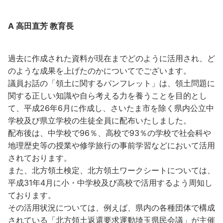
A 高田直芳 教育長
過去に作成された資料が現在までどのように活用され、ど
のような成果を上げたのかについてでございます。
議員お話の「領土に関するパンフレット」は、領土問題に
関する正しい知識や自ら考える力を養うことを目的とし
て、平成26年6月に作成し、さいたま市を除く県内公立中
学校及び県立学校の生徒全員に配布いたしました。
配布後は、中学校で96％、高校で93％の学校で社会科や
地理歴史等の授業や修学旅行の事前学習などにおいて活用
されております。
また、北方領土検定、北方領土ワークシートについては、
平成31年4月に小・中学校及び高校で活用するよう周知し
ております。
その活用状況については、例えば、県内の各種団体で構成
されている「北方領土返還要求運動埼玉県民会議」が主催