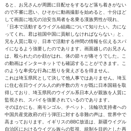
ると、お兄さんが周囲に目配せをするなど落ち着きがない
ので不審に思い、ひそかに動画撮影を始めると、十分ほど
して画面に地元の治安当局者を名乗る漢族男性が現れ、
「日本で活動するウイグル組織について知りたい。力にな
ってくれ。君は祖国中国に貢献しなければならない」と、
兄を人質に取り、日本で活動する仲間の情報を伝えるスパ
イになるよう強要したのであります。画面越しのお兄さん
は、殴られたのか顔がはれ、体の節々が痛そうでした。こ
の動画はインターネットでも確認することができます。こ
のような卑劣な行為に怒りを覚えざるを得ません。
これは埼玉県民として決して他人事ではありません。埼玉
に住む在日ウイグル人の約半数の方々が既に日本国籍を取
得しており、埼玉県民のウイグル系日本人が親族を人質に
監視され、スパイを強要されているのであります。
そのほかにも、南モンゴル、チベット、法輪功支持者への
中国共産党政府の行う弾圧に対する非難の声は、世界中で
高まっております。イギリスのBBC放送は、新疆ウイグル
自治区におけるウイグル族らの監視、統制を目的とした再