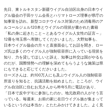
先日、東トルキスタン新疆ウイグル自治区出身の日本ウイ
グル協会の于田ケリム会長とハリマトローズ理事が県庁の
知事室を訪れ、新型コロナウイルス対策のため消毒用のア
ルコールジェル120本とウイグルの現状が書かれた書籍
「私の身に起きたこと～とあるウイグル人女性の証言～」
12冊を埼玉県へ寄贈してくださいました。大野知事も、
日本ウイグル協会の方々と直接面会してお話を聞き、ロー
ズ氏は多くのウイグル人が強制収容所に入っている現状を
知り、力を貸してほしいと訴え、知事は外交は国がやるも
のだが、国際情勢への理解を深めてもらうような施策は県
にもできると応じてくださいました。
ローズさんは、約100万人にも及ぶウイグル人の強制収容
所送りを知ると、抗議活動を始めました。ところが、ウイ
グル自治区に住むお兄さんから昨年5月に電話があり、
「日本で反中デモに参加したのか。地元政府の人がそう言
っている。毎週末、お前の家に在日ウイグル族が集まって
いるというのは本当か」とたたみかけてきました。よく見