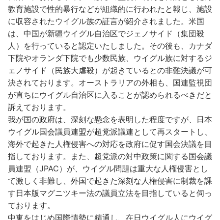
教育施設で性的暴行などが組織的に行われたと報じ、施設
に収容されたウイグル族の証言が紹介されました。米国
は、中国が新疆ウイグル自治区でジェノサイド（集団殺
人）を行っていると認定いたしました。その後も、カナダ
下院やオランダ下院でも少数民族、ウイグル族に対するジ
ェノサイド（民族大虐殺）が起きているとの非難決議が可
決されております。オーストラリアの外相も、国連監視団
が直ちにウイグル自治区に入ることが認められるべきだと
訴えております。
我が国の政府は、深刻な懸念を表明した程度ですが、日本
ウイグル国会議員連盟が超党派議連として再スタートし、
海外で起きた人権侵害への対応を政府に促す国会決議を目
指しております。また、超党派の対中政策に関する国会議
員連盟（JPAC）が、ウイグル問題は重大な人権侵害とし
て激しく非難し、外国で起きた深刻な人権侵害に制裁を課
す日本版マグニツキー法の議員立法を目指していると伺っ
ております。
中東をはじめ国際情勢に精通し、在日ウイグル人にウイグ