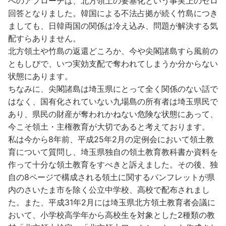
へのアプローチは、北方領土の要塞化という事実上のゼロ
回答となりました。韓国による不法占拠が続く竹島につき
ましても、日韓両国の関係は冷え込み、問題が解決する気
配すらありません。
北方領土や竹島の返還どころか、今や尖閣諸島すら風前の
ともしびで、いつ実効支配で奪われてしまうか分からない
状態にあります。
ちなみに、尖閣諸島は埼玉県にとって全く関係のない話で
はなく、国有化されていない九場島の所有者は埼玉県民で
あり、県民の財産が奪われかねない危険な状態にあって、
今こそ領土・主権教育が大切であると考えております。
私は今から8年前、平成25年2月の定例会において領土教
育について質問し、埼玉県独自の領土教育教科書か資料を
作って十分な領土教育をすべきと訴えました。その後、独
自の8ページで構成される領土に関するパンフレットが県
内のさいたま市を除く公立中学校、高校で配布されまし
た。また、平成31年2月には埼玉県北方領土教育者会議に
おいて、小学校高学年から高校生を対象とした2種類の教