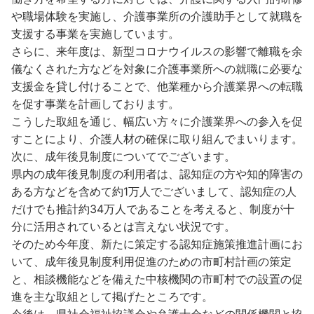
や職場体験を実施し、介護事業所の介護助手として就職を
支援する事業を実施しています。
さらに、来年度は、新型コロナウイルスの影響で離職を余
儀なくされた方などを対象に介護事業所への就職に必要な
支援金を貸し付けることで、他業種から介護業界への転職
を促す事業を計画しております。
こうした取組を通じ、幅広い方々に介護業界への参入を促
すことにより、介護人材の確保に取り組んでまいります。
次に、成年後見制度についてでございます。
県内の成年後見制度の利用者は、認知症の方や知的障害の
ある方などを含めて約1万人でございまして、認知症の人
だけでも推計約34万人であることを考えると、制度が十
分に活用されているとは言えない状況です。
そのため今年度、新たに策定する認知症施策推進計画にお
いて、成年後見制度利用促進のための市町村計画の策定
と、相談機能などを備えた中核機関の市町村での設置の促
進を主な取組として掲げたところです。
今後は、県社会福祉協議会や弁護士会などの関係機関と協