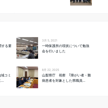
3月 5, 2021
関する要
一時保護所の現状について勉強
会を行いました
8月 22, 2025
地域コミ
山梨県庁 視察 ｢障がい者・難
..
病患者を対象とした県職員...