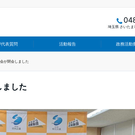
04
埼玉県 さいたま市
/代表質問
活動報告
政務活動
例会が閉会しました
しました