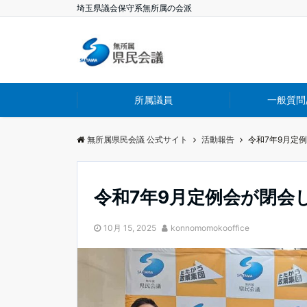
埼玉県議会保守系無所属の会派
所属議員
一般質問
無所属県民会議 公式サイト
活動報告
令和7年9月定
令和7年9月定例会が閉会
10月 15, 2025
konnomomokooffice