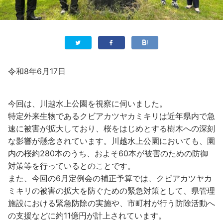
令和8年6月17日
今回は、川越水上公園を視察に伺いました。
特定外来生物であるクビアカツヤカミキリは近年県内で急
速に被害が拡大しており、桜をはじめとする樹木への深刻
な影響が懸念されています。川越水上公園においても、園
内の桜約280本のうち、およそ60本が被害のための防御
対策等を行っているとのことです。
また、今回の6月定例会の補正予算では、クビアカツヤカ
ミキリの被害の拡大を防ぐための緊急対策として、県管理
施設における緊急防除の実施や、市町村が行う防除活動へ
の支援などに約11億円が計上されています。