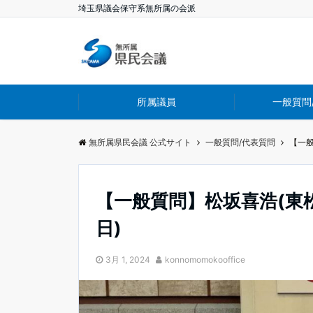
埼玉県議会保守系無所属の会派
所属議員
一般質問
無所属県民会議 公式サイト
一般質問/代表質問
【一般
【一般質問】松坂喜浩(東松
日)
3月 1, 2024
konnomomokooffice