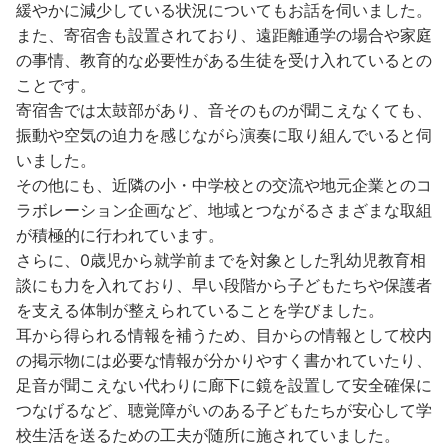
緩やかに減少している状況についてもお話を伺いました。
また、寄宿舎も設置されており、遠距離通学の場合や家庭
の事情、教育的な必要性がある生徒を受け入れているとの
ことです。
寄宿舎では太鼓部があり、音そのものが聞こえなくても、
振動や空気の迫力を感じながら演奏に取り組んでいると伺
いました。
その他にも、近隣の小・中学校との交流や地元企業とのコ
ラボレーション企画など、地域とつながるさまざまな取組
が積極的に行われています。
さらに、0歳児から就学前までを対象とした乳幼児教育相
談にも力を入れており、早い段階から子どもたちや保護者
を支える体制が整えられていることを学びました。
耳から得られる情報を補うため、目からの情報として校内
の掲示物には必要な情報が分かりやすく書かれていたり、
足音が聞こえない代わりに廊下に鏡を設置して安全確保に
つなげるなど、聴覚障がいのある子どもたちが安心して学
校生活を送るための工夫が随所に施されていました。