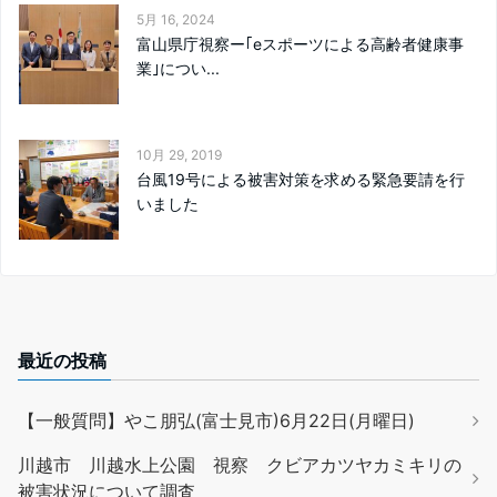
5月 16, 2024
富山県庁視察ー｢eスポーツによる高齢者健康事
業｣につい...
10月 29, 2019
台風19号による被害対策を求める緊急要請を行
いました
最近の投稿
【一般質問】やこ朋弘(富士見市)6月22日(月曜日)
川越市 川越水上公園 視察 クビアカツヤカミキリの
被害状況について調査