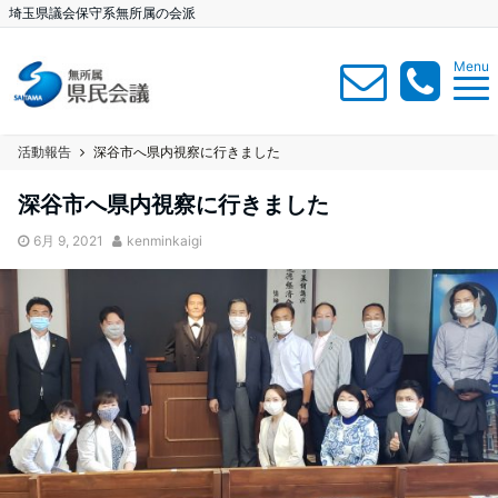
埼玉県議会保守系無所属の会派
Menu
活動報告
深谷市へ県内視察に行きました
深谷市へ県内視察に行きました
6月 9, 2021
kenminkaigi