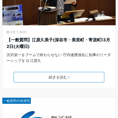
4月 1, 2021
【一般質問】江原久美子(深谷市・美里町・寄居町)3月
2日(火曜日)
渋沢栄一をブームで終わらせない 庁内連携強化に知事のリーダ
ーシップを Q 江原久
続きを読む
一般質問/代表質問