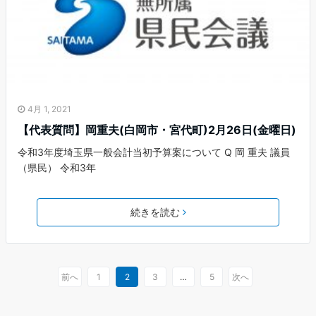
4月 1, 2021
【代表質問】岡重夫(白岡市・宮代町)2月26日(金曜日)
令和3年度埼玉県一般会計当初予算案について Q 岡 重夫 議員
（県民） 令和3年
続きを読む
前へ
1
2
3
…
5
次へ