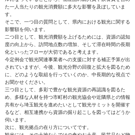
た一人当たりの観光消費額に多大な影響を及ぼしていま
す。
そこで、一つ目の質問として、県内における観光に関する
影響額を伺います。
二つ目として、観光消費額を上げるためには、資源の認知
度の向上から、訪問地点数の増加、そして滞在時間の長期
化といったフローが大切であると考えます。
今定例会で観光関連事業者への支援に対する補正予算が出
されていますが、今後、観光分野の回復と拡大を図るため
に、どのような取組を行っていくのか、中長期的な視点で
お聞かせください。
三つ目として、多彩で豊かな観光資源の再認識を図るた
め、多様な人材を持つ市町村の観光協会や近隣県との情報
共有から埼玉観光を進めたいとして観光サミットを開催す
るなど、相互連携から資源の掘り起こしを図ってはどうか
伺います。
次に、観光拠点の在り方についてです。
観光には、その土地ならではの食やお土産、民芸品など物