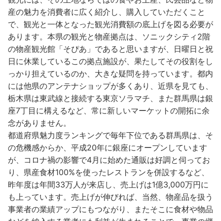
産の魅力を消費者に広く紹介し、購入していただくこと
で、観光と一体となった観光消費額の底上げを図る必要が
あります。本県の観光と物産拠点は、ソニックシティ2階
の物産観光館「そぴあ」であると思いますが、日曜日と祝
日に休業しているこの拠点施設が、果たしてその役割をし
っかり担えているのか、大きな疑問を持っています。都内
には他県のアンテナショップが多くあり、近県を見ても、
栃木県は東武線と接続する東京ソラマチ、また群馬県は銀
座7丁目に構えるなど、常に新しいマーケットの開拓に余
念がありません。
都道府県魅力度ランキングで毎年下位である群馬県は、そ
の危機感からか、平成20年に銀座にオープンしています
が、コロナ禍の影響で4月に始めた通販は好調と伺ってお
り、県産食材100%を使ったレストランを併設するなど、
昨年度は年間33万人が来店し、売上げは1億3,000万円に
も上っています。売上げが伸びれば、当然、物産品を扱う
事業者の業績アップにもつながり、またそこに食材や物品