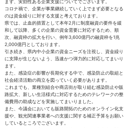
まず、実効性ある企業支援についてでございます。
コロナ禍で、企業が事業継続していく上でまず必要となる
のは資金繰りに対する支援と考えております。
県では、止血的措置として本年2月に制度融資の要件を緩
和して以降、多くの企業の資金需要に対応するため、順
次、融資枠の拡大を行い、例年3,600億円の融資枠を1兆
2,000億円としております。
引き続き、県内中小企業の資金ニーズを注視し、資金繰り
に支障が生じないよう、迅速かつ弾力的に対応してまいり
ます。
また、感染症の影響が長期化する中で、感染防止の取組と
社会経済活動の両立を図っていく必要があります。
これまでも、業種別組合や商店街が取り組む感染防止や販
路拡大、新しい生活様式に対応するためのテレワークの整
備費用の助成などを実施してまいりました。
また、今議会においても販路開拓のためのオンライン化支
援や、観光関連事業者への支援に関する補正予算をお願い
しているところでございます。