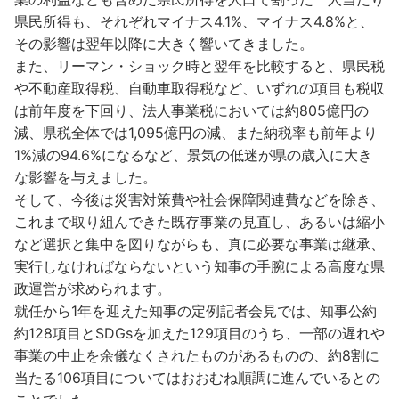
県民所得も、それぞれマイナス4.1%、マイナス4.8%と、
その影響は翌年以降に大きく響いてきました。
また、リーマン・ショック時と翌年を比較すると、県民税
や不動産取得税、自動車取得税など、いずれの項目も税収
は前年度を下回り、法人事業税においては約805億円の
減、県税全体では1,095億円の減、また納税率も前年より
1%減の94.6%になるなど、景気の低迷が県の歳入に大き
な影響を与えました。
そして、今後は災害対策費や社会保障関連費などを除き、
これまで取り組んできた既存事業の見直し、あるいは縮小
など選択と集中を図りながらも、真に必要な事業は継承、
実行しなければならないという知事の手腕による高度な県
政運営が求められます。
就任から1年を迎えた知事の定例記者会見では、知事公約
約128項目とSDGsを加えた129項目のうち、一部の遅れや
事業の中止を余儀なくされたものがあるものの、約8割に
当たる106項目についてはおおむね順調に進んでいるとの