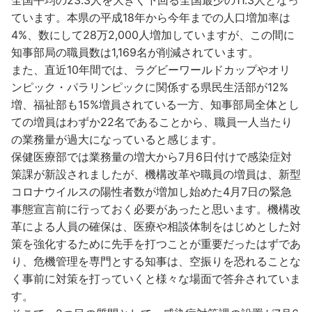
ています。本県の平成18年から今年までの人口増加率は
4%、数にして28万2,000人増加していますが、この間に
知事部局の職員数は1,169名が削減されています。
また、直近10年間では、ラグビーワールドカップやオリ
ンピック・パラリンピックに関係する県民生活部が12%
増、福祉部も15%増員されている一方、知事部局全体とし
ての増員はわずか22名であることから、職員一人当たり
の業務量が過大になっていると感じます。
保健医療部では業務量の増大から7月6日付けで感染症対
策課が新設されましたが、機構改革や職員の増員は、新型
コロナウイルスの陽性者数が増加し始めた4月7日の緊急
事態宣言前に行っておく必要があったと思います。機構改
革による人員の確保は、医療や相談体制をはじめとした対
策を強化するために先手を打つことが重要だったはずであ
り、危機管理を専門とする知事は、空振りを恐れることな
く事前に対策を打っていくと様々な場面で答弁されていま
す。