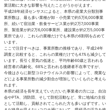
業活動に大きな影響を与えたことがうかがえます。
平成28年経済センサスによると、本県の産業大分類別事
業所数は、最も多い業種が卸・小売業で約5万6,000事業
所、続いて宿泊業・飲食サービス業が約2万7,000事業
所、製造業が約2万6,000事業所、建設業が約2万5,000事
業所であり、これらの業種だけでも本県の6割弱を占めて
います。
ここで注目すべきは、事業所数の推移であり、平成24年
調査と比較すると、これらの業種だけでも4.1%も減少して
います。長引く景気の低迷と、平均年齢60歳と言われる
経営者の高齢化、68%と言われる後継者不在率ですが、
今後はさらに新型コロナウイルスの影響によって、廃業な
どによる事業所数の減少割合が増加していくものと考えら
れます。
本県の経済を長年支えていただいた事業者の方には、自治
会やPTA、消防団、そして防犯活動など、常に地域の主役
として活動し、貢献されてこられた方も多いはずです。い
まだ終息が見えないコロナ禍において、県経済の活力を維