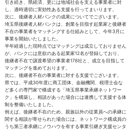
引き続き、県経済、更には地域社会を支える事業者に対
し、適時適切に実効性ある支援を行ってまいります。
次に、後継者人材バンクの成果についてでございます。
埼玉県後継者人材バンクは、創業を目指す起業家と後継者
不在の事業者をマッチングする仕組みとして、今年3月に
事業を開始いたしました。
半年経過した現時点ではマッチングは成立しておりません
が、バンクには意欲のある起業家12名が登録しており、
後継者不在で譲渡希望の事業者178社と、成立を目指して
マッチングを進めております。
次に、後継者不在の事業者に対する支援でございます。
県では、平成30年度に商工団体、金融機関、税理士会な
ど多くの専門家で構成する「埼玉県事業承継ネットワー
ク」を構築し、相談があった場合には連携して支援する体
制を整備いたしました。
例えば、後継者不在のため、親族以外の従業員への承継に
関する相談が寄せられた場合には、ネットワーク構成員の
うち第三者承継にノウハウを有する事業引継ぎ支援センタ