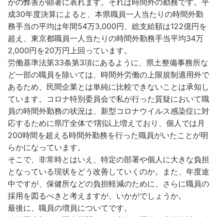
かの弊害が顕著に表れます。それは時間外の勤務です。平
成30年度決算によると、本県職員一人当たりの時間外勤
務手当の平均は年間54万3,000円、総支給額は122億円を
超え、東京都職員一人当たりの時間外勤務手当平均34万
2,000円を20万円上回っています。
労働基準法第33条第3項にあるように、県土整備事務所な
ど一部の職員を除いては、時間外労働の上限規制適用外で
あるため、民間企業とは単純に比較できないことは承知し
ています。コロナ特別委員会で私が行った質疑において職
員の時間外勤務の状況は、新型コロナウイルス感染症に対
応するために県庁全体で1割以上増えており、個人では月
200時間を超える時間外勤務を行った職員がいたことが明
らかになっています。
そこで、非常時とはいえ、特定の部署や個人に大きな負担
となっている現状をどう改善していくのか。また、年度途
中ですが、保健所などの負担軽減のために、さらに職員の
採用を図るべきと考えますが、いかがでしょうか。
最後に、職員の増員についてです。