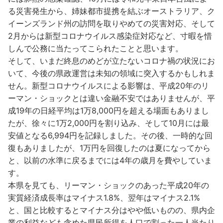
る災害発生から、姉妹都市提携を結ぶオーストラリア、ク
イーンズランド州の訪問を取りやめての災害対応、そして
2月からは新型コロナウイルス感染症対応など、寸暇を惜
しんで公務に当たってこられたことと思います。
そして、いまだ終息のめどが立たないコロナ禍の状況にお
いて、今後の県政運営は未知の領域に突入するかもしれま
せん。新型コロナウイルスによる影響は、平成20年のリ
ーマン・ショックとは違い金融不安ではありませんが、平
成19年の日経平均は1万8,000円を超える場面もありまし
たが、徐々に1万2,000円を割り込み、そして10月には最
安値となる6,994円を記録しました。その後、一時的な回
復もありましたが、1万円を回復したのは夏になってから
と、以前の水準に戻るまでには4年の歳月を費やしていま
す。
本県を見ても、リーマン・ショックのあった平成20年の
実質経済成長率はマイナス1.8%、翌年はマイナス2.1%
と、国と比較するとマイナス分はやや低いものの、県内企
業の利益なども含めた県民所得を人口で割った一人当たり