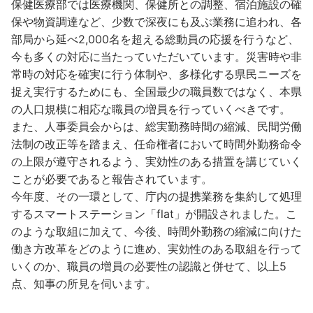
保健医療部では医療機関、保健所との調整、宿泊施設の確
保や物資調達など、少数で深夜にも及ぶ業務に追われ、各
部局から延べ2,000名を超える総動員の応援を行うなど、
今も多くの対応に当たっていただいています。災害時や非
常時の対応を確実に行う体制や、多様化する県民ニーズを
捉え実行するためにも、全国最少の職員数ではなく、本県
の人口規模に相応な職員の増員を行っていくべきです。
また、人事委員会からは、総実勤務時間の縮減、民間労働
法制の改正等を踏まえ、任命権者において時間外勤務命令
の上限が遵守されるよう、実効性のある措置を講じていく
ことが必要であると報告されています。
今年度、その一環として、庁内の提携業務を集約して処理
するスマートステーション「flat」が開設されました。こ
のような取組に加えて、今後、時間外勤務の縮減に向けた
働き方改革をどのように進め、実効性のある取組を行って
いくのか、職員の増員の必要性の認識と併せて、以上5
点、知事の所見を伺います。