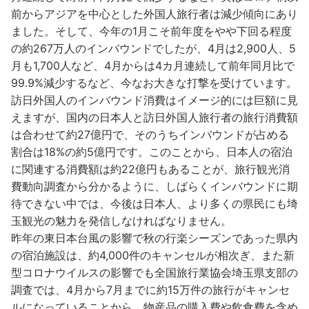
前からアジアを中心とした外国人旅行者は減少傾向にあり
ました。そして、今年の1月こそ前年度をやや下回る程度
の約267万人のインバウンドでしたが、4月は2,900人、5
月も1,700人など、4月からは4カ月連続して前年同月比で
99.9%減少するなど、今なお大きな打撃を受けています。
訪日外国人のインバウンド消費はイメージ的には巨額に見
えますが、国内の日本人と訪日外国人旅行者の旅行消費額
は合わせて約27億円で、そのうちインバウンドが占める
割合は18%の約5億円です。このことから、日本人の宿泊
に関連する消費額は約22億円もあることが、旅行観光消
費動向調査から分かるように、しばらくインバウンドに期
待できない中では、今後は日本人、より多くの県民にも埼
玉観光の魅力を発信しなければなりません。
昨年の東日本台風の影響で秋の行楽シーズンであった県内
の宿泊施設は、約4,000件のキャンセルが相次ぎ、また新
型コロナウイルスの影響でも全国旅行業協会埼玉県支部の
調査では、4月から7月までに約15万件の旅行がキャンセ
ルになっていることから、物産品の購入費や飲食費を含め