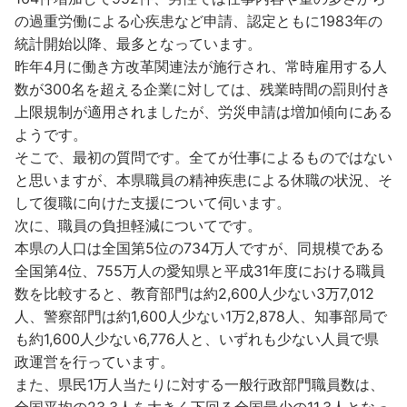
の過重労働による心疾患など申請、認定ともに1983年の
統計開始以降、最多となっています。
昨年4月に働き方改革関連法が施行され、常時雇用する人
数が300名を超える企業に対しては、残業時間の罰則付き
上限規制が適用されましたが、労災申請は増加傾向にある
ようです。
そこで、最初の質問です。全てが仕事によるものではない
と思いますが、本県職員の精神疾患による休職の状況、そ
して復職に向けた支援について伺います。
次に、職員の負担軽減についてです。
本県の人口は全国第5位の734万人ですが、同規模である
全国第4位、755万人の愛知県と平成31年度における職員
数を比較すると、教育部門は約2,600人少ない3万7,012
人、警察部門は約1,600人少ない1万2,878人、知事部局で
も約1,600人少ない6,776人と、いずれも少ない人員で県
政運営を行っています。
また、県民1万人当たりに対する一般行政部門職員数は、
全国平均の23.3人を大きく下回る全国最少の11.3人となっ