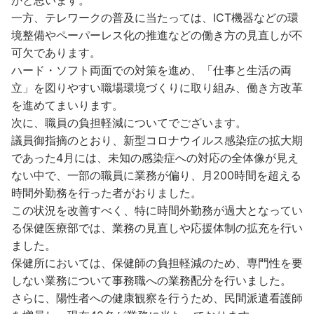
一方、テレワークの普及に当たっては、ICT機器などの環
境整備やペーパーレス化の推進などの働き方の見直しが不
可欠であります。
ハード・ソフト両面での対策を進め、「仕事と生活の両
立」を図りやすい職場環境づくりに取り組み、働き方改革
を進めてまいります。
次に、職員の負担軽減についてでございます。
議員御指摘のとおり、新型コロナウイルス感染症の拡大期
であった4月には、未知の感染症への対応の全体像が見え
ない中で、一部の職員に業務が偏り、月200時間を超える
時間外勤務を行った者がおりました。
この状況を改善すべく、特に時間外勤務が過大となってい
る保健医療部では、業務の見直しや応援体制の拡充を行い
ました。
保健所においては、保健師の負担軽減のため、専門性を要
しない業務について事務職への業務配分を行いました。
さらに、陽性者への健康観察を行うため、民間派遣看護師