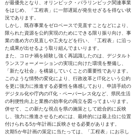
が最優先となり、オリンピック・パラリンピック関連事業
をはじめ、「工程表」に一部遅延が発生せざるを得ない状
況であります。
しかし、既存事業をゼロベースで見直すことなどにより、
限られた資源を公約実現のためにできる限り振り向け、事
業の進め方の見直しや工夫などを行い、「工程表」に沿っ
た成果が出せるよう取り組んでまいります。
また、コロナ禍を経験し強く再認識したのは、デジタルト
ランスフォーメーションの実現に向けた環境を整備し、
「新たな社会」を構築していくことの重要性であります。
このような情勢の変化により、行政改革とIT化という公約
を更に強力に推進する必要性を痛感しており、申請手続の
デジタル化や庁内のIT化・ペーパーレス化など、県民生活
の利便性向上と業務の効率化の両立を図ってまいります。
併せて、この新たな視点を県の施策として総合的に反映
し、強力に推進させるためには、最終的には最上位に位置
付けられる5か年計画に反映させる必要があります。
次期5か年計画の策定に当たっては、「工程表」にお示し