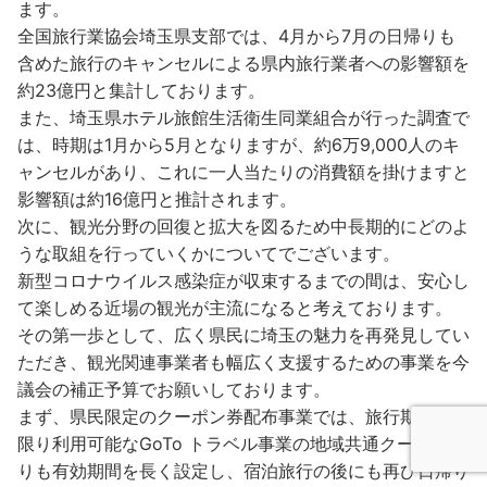
ます。
全国旅行業協会埼玉県支部では、4月から7月の日帰りも
含めた旅行のキャンセルによる県内旅行業者への影響額を
約23億円と集計しております。
また、埼玉県ホテル旅館生活衛生同業組合が行った調査で
は、時期は1月から5月となりますが、約6万9,000人のキ
ャンセルがあり、これに一人当たりの消費額を掛けますと
影響額は約16億円と推計されます。
次に、観光分野の回復と拡大を図るため中長期的にどのよ
うな取組を行っていくかについてでございます。
新型コロナウイルス感染症が収束するまでの間は、安心し
て楽しめる近場の観光が主流になると考えております。
その第一歩として、広く県民に埼玉の魅力を再発見してい
ただき、観光関連事業者も幅広く支援するための事業を今
議会の補正予算でお願いしております。
まず、県民限定のクーポン券配布事業では、旅行期間中に
限り利用可能なGoTo トラベル事業の地域共通クーポンよ
りも有効期間を長く設定し、宿泊旅行の後にも再び日帰り